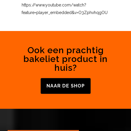
https://www.youtube.com/watch?
feature=player_embedded&v=O3ZphvhqgOU
Ook een prachtig
bakeliet product in
huis?
NAAR DE SHOP