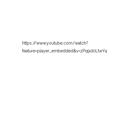
https://www.youtube.com/watch?
feature=player_embedded&v=zPq9d0LtwY4