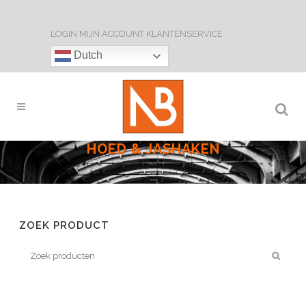
LOGIN
MIJN ACCOUNT
KLANTENSERVICE
Dutch
HOED & JASHAKEN
ZOEK PRODUCT