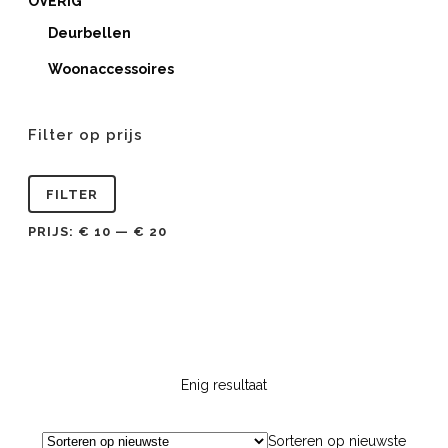
OVERIG
Deurbellen
Woonaccessoires
Filter op prijs
Min.
Max.
FILTER
prijs
prijs
PRIJS:
€ 10
—
€ 20
Enig resultaat
Sorteren op nieuwste