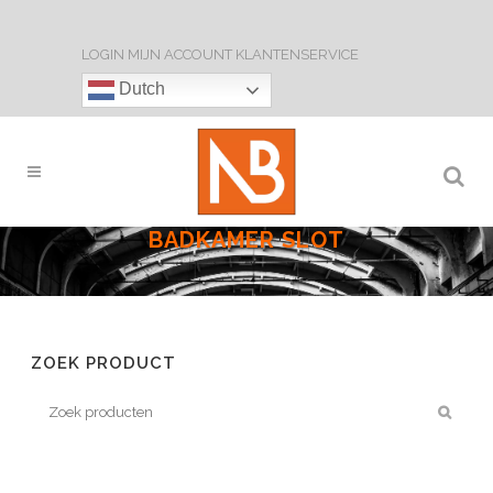
LOGIN
MIJN ACCOUNT
KLANTENSERVICE
Dutch
BADKAMER SLOT
ZOEK PRODUCT