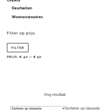
OVERIG
Deurbellen
Woonaccessoires
Filter op prijs
Min.
Max.
FILTER
prijs
prijs
PRIJS:
€ 40
—
€ 50
Enig resultaat
Sorteren op nieuwste