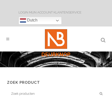
LOGIN
MIJN ACCOUNT
KLANTENSERVICE
Dutch
DEURKNOP
ZOEK PRODUCT