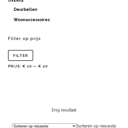
OVERIG
Deurbellen
Woonaccessoires
Filter op prijs
Min.
Max.
FILTER
prijs
prijs
PRIJS:
€ 10
—
€ 20
Enig resultaat
Sorteren op nieuwste