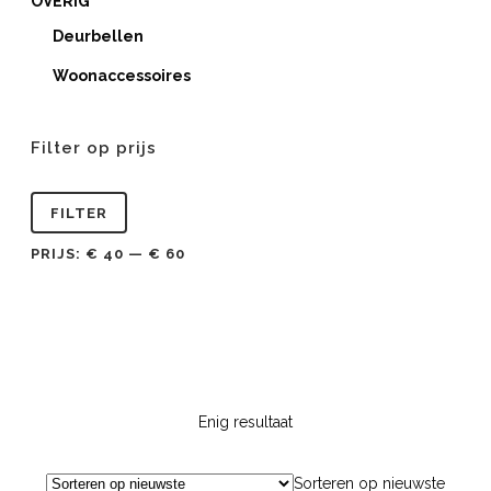
OVERIG
Deurbellen
Woonaccessoires
Filter op prijs
Min.
Max.
FILTER
prijs
prijs
PRIJS:
€ 40
—
€ 60
Enig resultaat
Sorteren op nieuwste