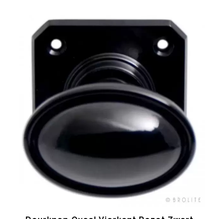
€ 23.90
tot
€ 34.90