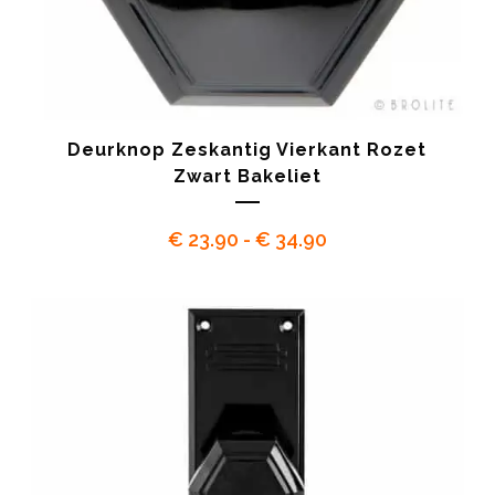
Deurknop Zeskantig Vierkant Rozet
Zwart Bakeliet
Prijsklasse:
€
23.90
-
€
34.90
€ 23.90
tot
€ 34.90