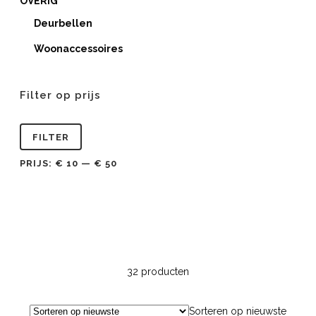
OVERIG
Deurbellen
Woonaccessoires
Filter op prijs
Min.
Max.
FILTER
prijs
prijs
PRIJS:
€ 10
—
€ 50
32 producten
Sorteren op nieuwste