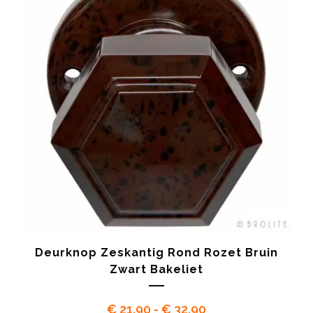
Deurknop Zeskantig Rond Rozet Bruin
Zwart Bakeliet
Prijsklasse:
€
21.90
-
€
32.90