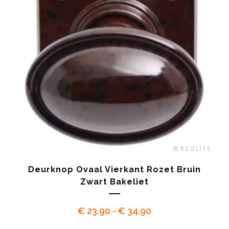
Deurknop Ovaal Vierkant Rozet Bruin
Zwart Bakeliet
Prijsklasse:
€
23.90
-
€
34.90
€ 23.90