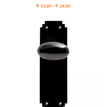
Prijsklasse:
€
23.90
-
€
34.90
€ 23.90
tot
€ 34.90