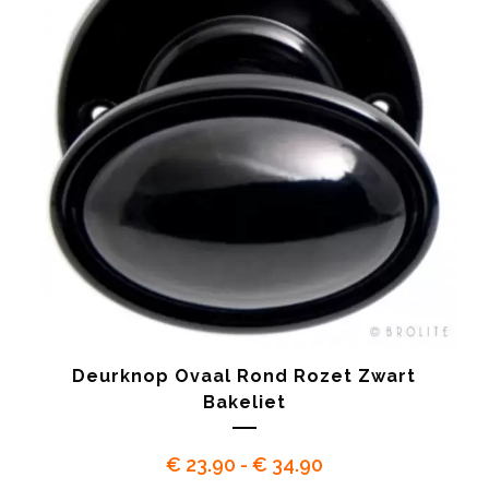
Deurknop Ovaal Rond Rozet Zwart
Bakeliet
Prijsklasse:
€
23.90
-
€
34.90