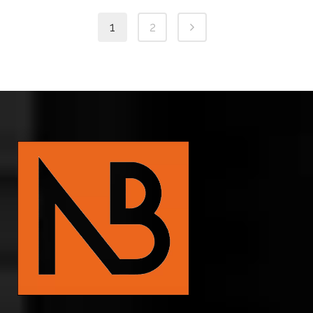
tot
1
2
€ 34.90