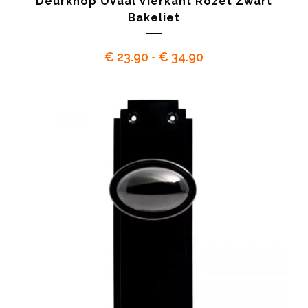
Deurknop Ovaal Vierkant Rozet Zwart
Bakeliet
Prijsklasse:
€
23.90
-
€
34.90
€ 23.90
tot
€ 34.90