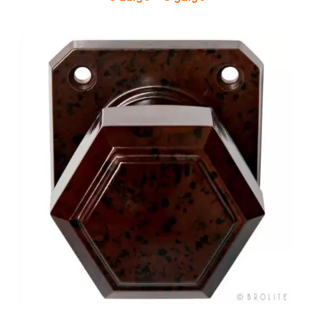
€ 21.90
tot
€ 32.90