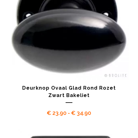
Deurknop Ovaal Glad Rond Rozet
Zwart Bakeliet
Prijsklasse:
€
23.90
-
€
34.90
€ 23.90
tot
€ 34.90