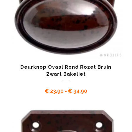
Deurknop Ovaal Rond Rozet Bruin
Zwart Bakeliet
Prijsklasse:
€
23.90
-
€
34.90
€ 23.90
tot
€ 34.90