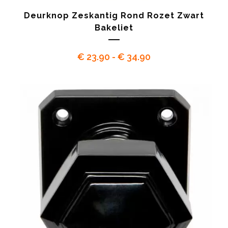
Deurknop Zeskantig Rond Rozet Zwart
Bakeliet
Prijsklasse:
€
23.90
-
€
34.90
€ 23.90
tot
€ 34.90