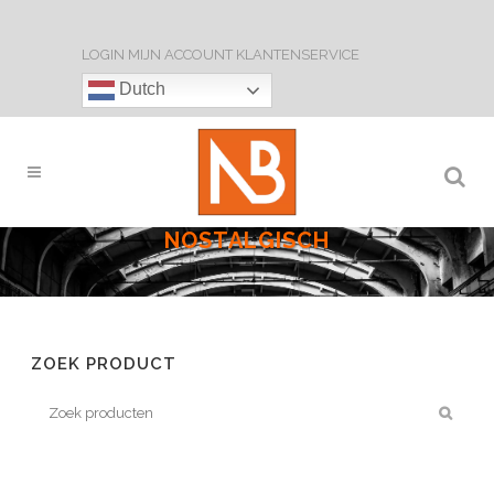
LOGIN
MIJN ACCOUNT
KLANTENSERVICE
Dutch
NOSTALGISCH
ZOEK PRODUCT