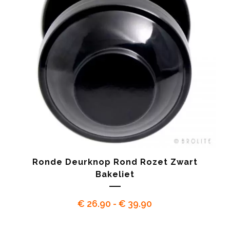
Ronde Deurknop Rond Rozet Zwart
Bakeliet
Prijsklasse:
€
26.90
-
€
39.90
€ 26.90
tot