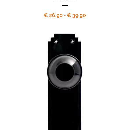
Prijsklasse:
€
26.90
-
€
39.90
€ 26.90
tot
€ 39.90