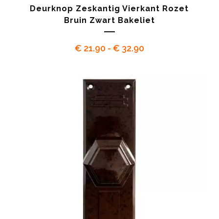
Deurknop Zeskantig Vierkant Rozet
Bruin Zwart Bakeliet
Prijsklasse:
€
21.90
-
€
32.90
€ 21.90
tot
€ 32.90