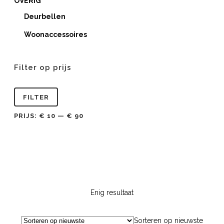
OVERIG
Deurbellen
Woonaccessoires
Filter op prijs
Min.
Max.
FILTER
prijs
prijs
PRIJS:
€ 10
—
€ 90
Enig resultaat
Sorteren op nieuwste