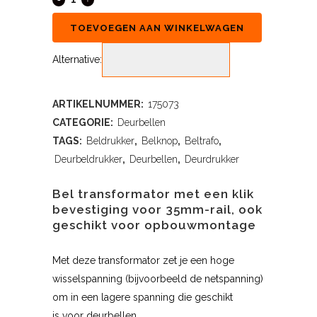
TOEVOEGEN AAN WINKELWAGEN
Alternative:
ARTIKELNUMMER:
175073
CATEGORIE:
Deurbellen
TAGS:
Beldrukker
,
Belknop
,
Beltrafo
,
Deurbeldrukker
,
Deurbellen
,
Deurdrukker
Bel transformator met een klik
bevestiging voor 35mm-rail, ook
geschikt voor opbouwmontage
Met deze transformator zet je een hoge
wisselspanning (bijvoorbeeld de netspanning)
om in een lagere spanning die geschikt
is voor deurbellen.