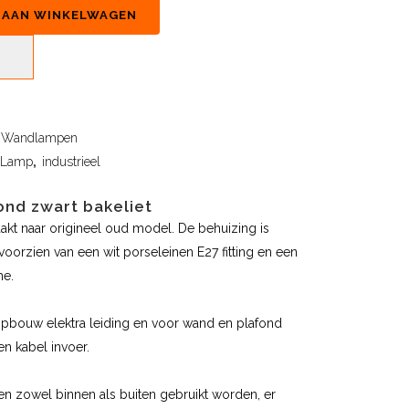
 AAN WINKELWAGEN
Wandlampen
 Lamp
,
industrieel
ond zwart bakeliet
akt naar origineel oud model. De behuizing is
voorzien van een wit porseleinen E27 fitting en een
me.
opbouw elektra leiding en voor wand en plafond
en kabel invoer.
n zowel binnen als buiten gebruikt worden, er