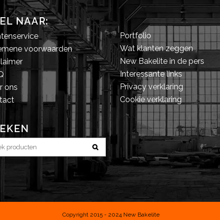
EL NAAR:
Portfolio
ntenservice
Wat klanten zeggen
emene voorwaarden
New Bakelite in de pers
laimer
Interessante links
.Q
Privacy verklaring
r ons
Cookie verklaring
tact
EKEN
Copyright 2015 - 2024 New Bakelite