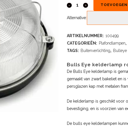
TOEVOEGEN
Alternative:
ARTIKELNUMMER:
100499
CATEGORIEËN:
Plafondlampen
,
TAGS:
Buitenverlichting
,
Bulleye
Bulls Eye kelderlamp r
De Bulls Eye kelderlamp is gema
gemaakt van zwart bakeliet en is 
persglazen kap met metalen fra
De kelderlamp is geschikt voor 
bevestiging, en is voorzien van e
De bulls eye kelderlampen kunne