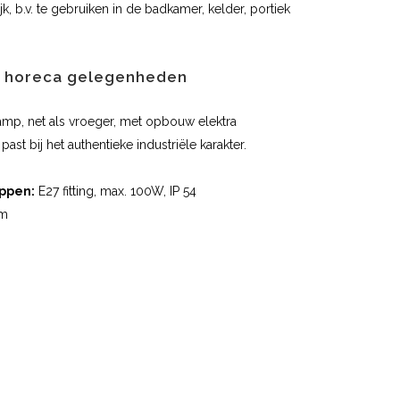
k, b.v. te gebruiken in de badkamer, kelder, portiek
r horeca gelegenheden
mp, net als vroeger, met opbouw elektra
t past bij het authentieke industriële karakter.
ppen:
E27 fitting, max. 100W, IP 54
cm