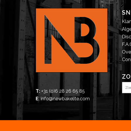
SN
Kla
Alg
Disc
F.A
Ove
Con
ZO
T:
+31 (0)6 28 26 65 85
E
:
info@newbakelite.com