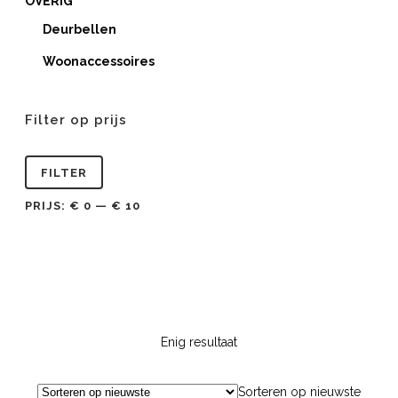
OVERIG
Deurbellen
Woonaccessoires
Filter op prijs
Min.
Max.
FILTER
prijs
prijs
PRIJS:
€ 0
—
€ 10
Enig resultaat
Sorteren op nieuwste