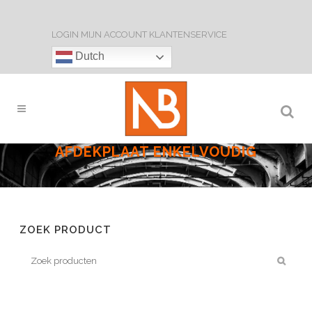
LOGIN
MIJN ACCOUNT
KLANTENSERVICE
Dutch
AFDEKPLAAT ENKELVOUDIG
ZOEK PRODUCT