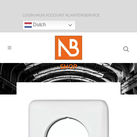
LOGIN
MIJN ACCOUNT
KLANTENSERVICE
Dutch
SHOP