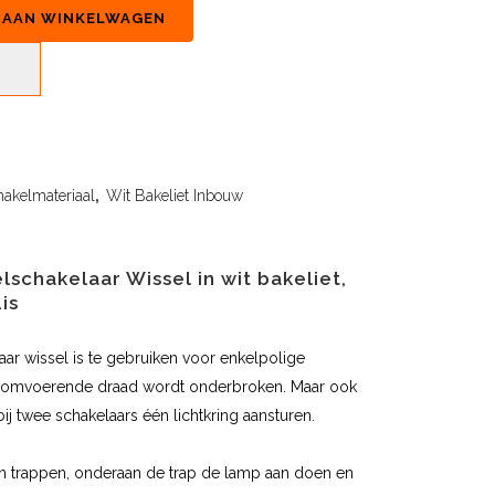
 AAN WINKELWAGEN
hakelmateriaal
,
Wit Bakeliet Inbouw
schakelaar Wissel in wit bakeliet,
is
ar wissel is te gebruiken voor enkelpolige
troomvoerende draad wordt onderbroken. Maar ook
ij twee schakelaars één lichtkring aansturen.
en trappen, onderaan de trap de lamp aan doen en