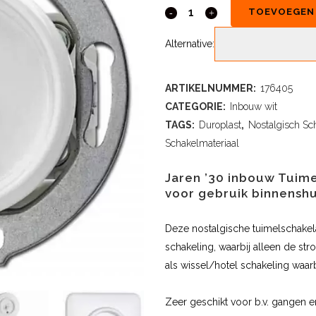
TOEVOEGEN
Alternative:
ARTIKELNUMMER:
176405
CATEGORIE:
Inbouw wit
TAGS:
Duroplast
,
Nostalgisch Sc
Schakelmateriaal
Jaren ’30 inbouw Tuimel
voor gebruik binnenshu
Deze nostalgische tuimelschakela
schakeling, waarbij alleen de s
als wissel/hotel schakeling waarb
Zeer geschikt voor b.v. gangen 