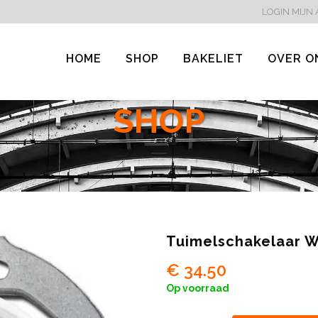
LOGIN
MIJN
HOME
SHOP
BAKELIET
OVER O
SHOP
Tuimelschakelaar Wi
€
34.50
Op voorraad