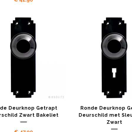
de Deurknop Getrapt
Ronde Deurknop G
schild Zwart Bakeliet
Deurschild met Sle
Zwart
€
47.90