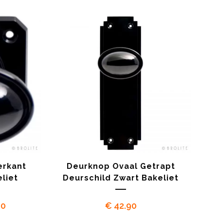
tot
€ 34.90
erkant
Deurknop Ovaal Getrapt
liet
Deurschild Zwart Bakeliet
Prijsklasse:
90
€
42.90
€ 23.90