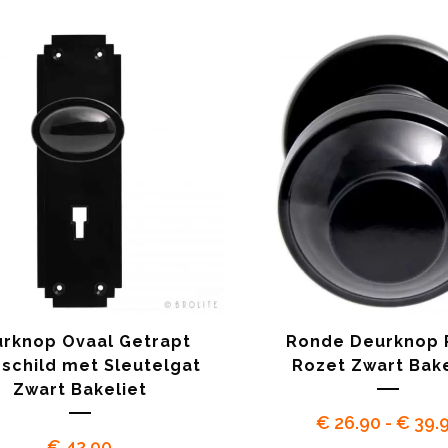
tot
€ 34.90
rknop Ovaal Getrapt
Ronde Deurknop 
schild met Sleutelgat
Rozet Zwart Bake
Zwart Bakeliet
€
26.90
-
€
39.
€
42.90