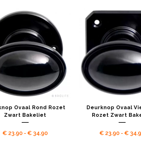
tot
€ 34.90
knop Ovaal Rond Rozet
Deurknop Ovaal Vi
Zwart Bakeliet
Rozet Zwart Bake
Prijsklasse:
€
23.90
-
€
34.90
€
23.90
-
€
34.
€ 23.90