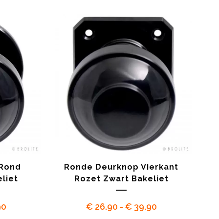
tot
€ 34.90
Rond
Ronde Deurknop Vierkant
liet
Rozet Zwart Bakeliet
Prijsklasse:
Prijsklasse:
90
€
26.90
-
€
39.90
€ 26.90
€ 26.90