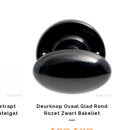
tot
tot
€ 39.90
€ 39.90
etrapt
Deurknop Ovaal Glad Rond
utelgat
Rozet Zwart Bakeliet
Prijsklasse:
€
23.90
-
€
34.90