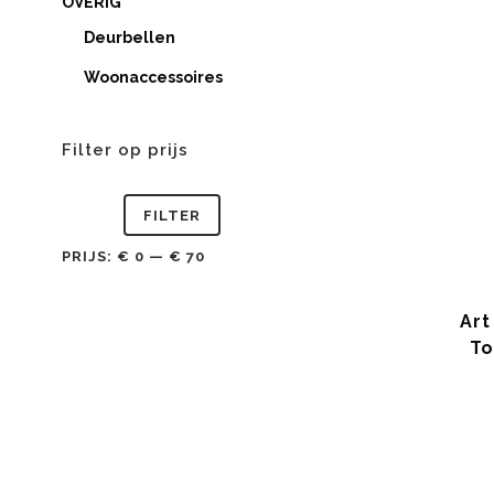
OVERIG
Deurbellen
Woonaccessoires
Filter op prijs
Min.
Max.
FILTER
prijs
prijs
PRIJS:
€ 0
—
€ 70
Art
To