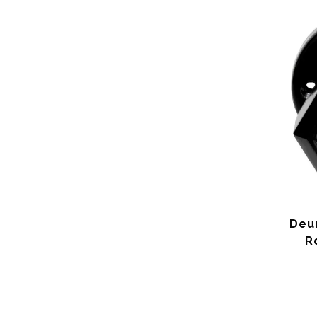
Deu
R