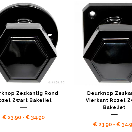
rknop Zeskantig Rond
Deurknop Zeska
ozet Zwart Bakeliet
Vierkant Rozet Z
Bakeliet
Prijsklasse:
€
23.90
-
€
34.90
€
23.90
-
€
34.
€ 23.90