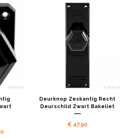
ntig
Deurknop Zeskantig Recht
wart
Deurschild Zwart Bakeliet
€
47.90
Prijsklasse:
90
€ 23.90