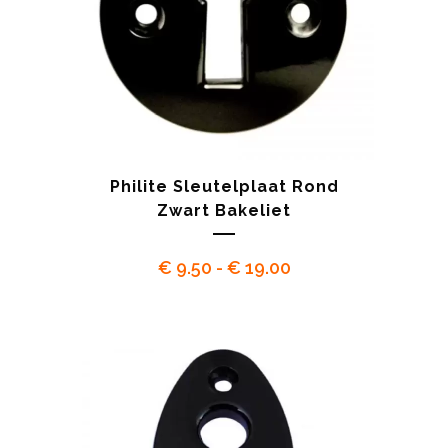
Philite Sleutelplaat Rond
Zwart Bakeliet
Prijsklasse:
€
9.50
-
€
19.00
€ 9.50
tot
€ 19.00