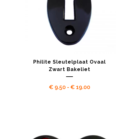
Philite Sleutelplaat Ovaal
Zwart Bakeliet
Prijsklasse:
€
9.50
-
€
19.00
€ 9.50
tot
€ 19.00