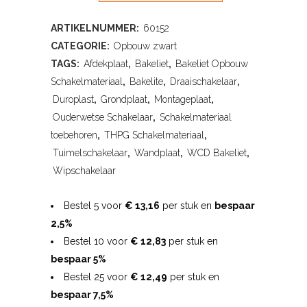
ARTIKELNUMMER:
60152
CATEGORIE:
Opbouw zwart
TAGS:
Afdekplaat
,
Bakeliet
,
Bakeliet Opbouw
Schakelmateriaal
,
Bakelite
,
Draaischakelaar
,
Duroplast
,
Grondplaat
,
Montageplaat
,
Ouderwetse Schakelaar
,
Schakelmateriaal
toebehoren
,
THPG Schakelmateriaal
,
Tuimelschakelaar
,
Wandplaat
,
WCD Bakeliet
,
Wipschakelaar
Bestel 5 voor
€ 13,16
per stuk en
bespaar
2,5%
Bestel 10 voor
€ 12,83
per stuk en
bespaar 5%
Bestel 25 voor
€ 12,49
per stuk en
bespaar 7,5%