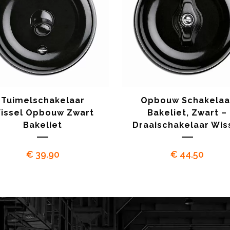
Tuimelschakelaar
Opbouw Schakelaa
issel Opbouw Zwart
Bakeliet, Zwart –
Bakeliet
Draaischakelaar Wis
€
39.90
€
44.50