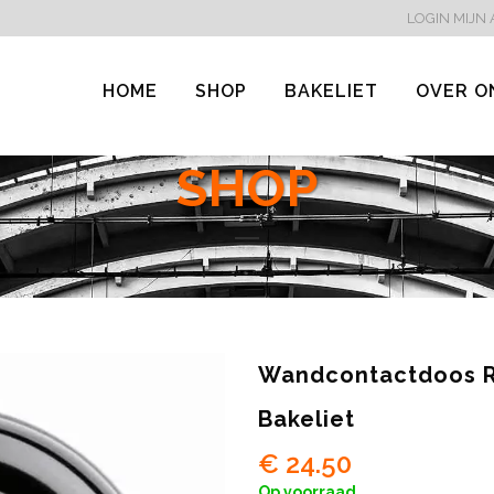
LOGIN
MIJN
HOME
SHOP
BAKELIET
OVER O
SHOP
Wandcontactdoos 
Bakeliet
€
24.50
Op voorraad