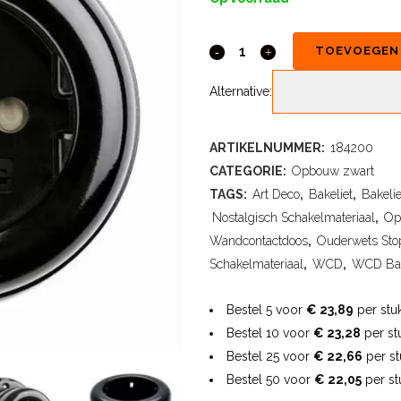
TOEVOEGEN
Alternative:
ARTIKELNUMMER:
184200
CATEGORIE:
Opbouw zwart
TAGS:
Art Deco
,
Bakeliet
,
Bakeli
Nostalgisch Schakelmateriaal
,
Op
Wandcontactdoos
,
Ouderwets Sto
Schakelmateriaal
,
WCD
,
WCD Bak
Bestel 5 voor
€ 23,89
per stu
Bestel 10 voor
€ 23,28
per st
Bestel 25 voor
€ 22,66
per s
Bestel 50 voor
€ 22,05
per st