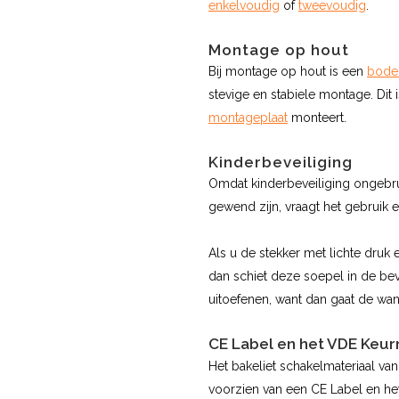
enkelvoudig
of
tweevoudig
.
Montage op hout
Bij montage op hout is een
bode
stevige en stabiele montage. Dit
montageplaat
monteert.
Kinderbeveiliging
Omdat kinderbeveiliging ongebrui
gewend zijn, vraagt het gebruik 
Als u de stekker met lichte druk
dan schiet deze soepel in de bev
uitoefenen, want dan gaat de wa
CE Label en het VDE Keu
Het bakeliet schakelmateriaal va
voorzien van een CE Label en h