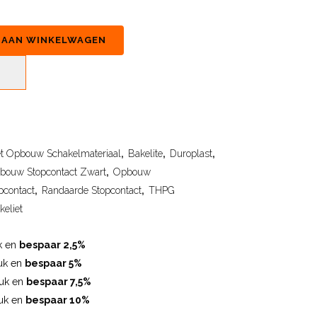
 AAN WINKELWAGEN
et Opbouw Schakelmateriaal
,
Bakelite
,
Duroplast
,
bouw Stopcontact Zwart
,
Opbouw
pcontact
,
Randaarde Stopcontact
,
THPG
eliet
k en
bespaar 2,5%
uk en
bespaar 5%
tuk en
bespaar 7,5%
uk en
bespaar 10%