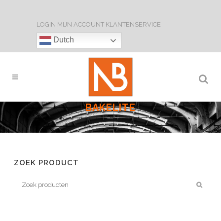
LOGIN
MIJN ACCOUNT
KLANTENSERVICE
Dutch
BAKELITE
ZOEK PRODUCT