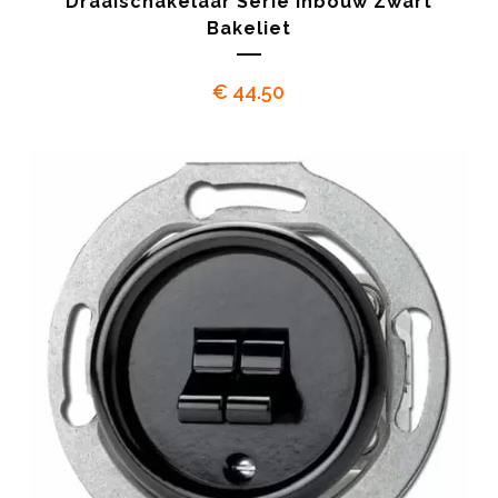
Draaischakelaar Serie Inbouw Zwart
Bakeliet
€
44.50