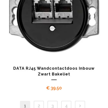
DATA RJ45 Wandcontactdoos Inbouw
Zwart Bakeliet
€
39.50
1
2
3
4