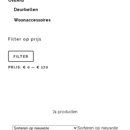
OVERIG
Deurbellen
Woonaccessoires
Filter op prijs
Min.
Max.
FILTER
prijs
prijs
PRIJS:
€ 0
—
€ 170
74 producten
Sorteren op nieuwste