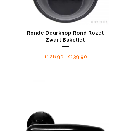
Ronde Deurknop Rond Rozet
Zwart Bakeliet
Prijsklasse:
€
26.90
-
€
39.90
€ 26.90
tot
€ 39.90