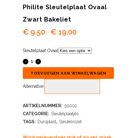
Philite Sleutelplaat Ovaal
Zwart Bakeliet
€
9.50
€
19.00
Prijsklasse:
-
€ 9.50
tot
Sleutelplaat Ovaal
€ 19.00
TOEVOEGEN AAN WINKELWAGEN
Alternative:
ARTIKELNUMMER:
50002
CATEGORIE:
Sleutelplaatjes
TAGS:
Duroplast
,
Sleutelrozet
Word geleverd per stuk of als set, maak