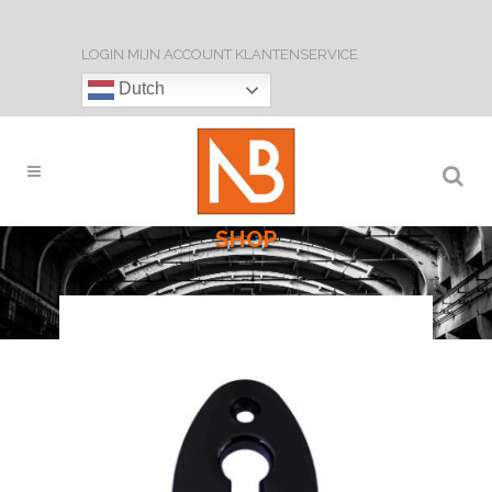
LOGIN
MIJN ACCOUNT
KLANTENSERVICE
Dutch
SHOP