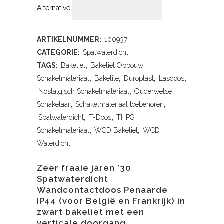
Alternative:
ARTIKELNUMMER:
100937
CATEGORIE:
Spatwaterdicht
TAGS:
Bakeliet
,
Bakeliet Opbouw
Schakelmateriaal
,
Bakelite
,
Duroplast
,
Lasdoos
,
Nostalgisch Schakelmateriaal
,
Ouderwetse
Schakelaar
,
Schakelmateriaal toebehoren
,
Spatwaterdicht
,
T-Doos
,
THPG
Schakelmateriaal
,
WCD Bakeliet
,
WCD
Waterdicht
Zeer fraaie jaren ’30
Spatwaterdicht
Wandcontactdoos Penaarde
IP44 (voor België en Frankrijk) in
zwart bakeliet met een
verticale doorgang