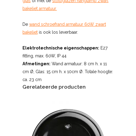
glas
of met de
stolpglazen hanglamp zwart
bakeliet armatuur.
De
wand schroefrand armatuur 60W zwart
bakeliet
is ook los leverbaar.
Elektrotechnische eigenschappen:
E27
fitting, max. 60W, IP 44
Afmetingen:
Wand armatuur: 8 cm h. x 11
cm Ø, Glas: 15 cm h. x 10cm Ø. Totale hoogte:
ca. 23 cm
Gerelateerde producten