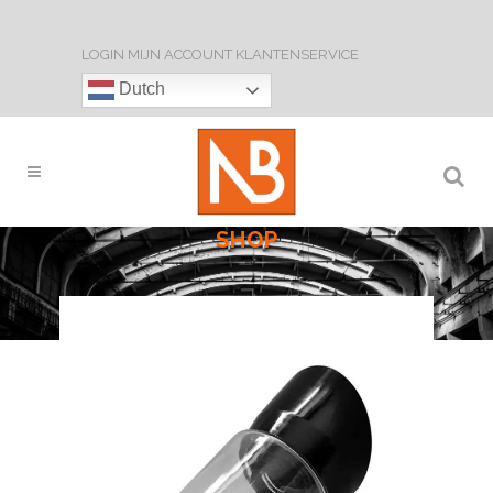
LOGIN
MIJN ACCOUNT
KLANTENSERVICE
Dutch
SHOP