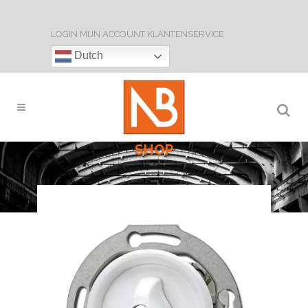
LOGIN
MIJN ACCOUNT
KLANTENSERVICE
Dutch
SHOP