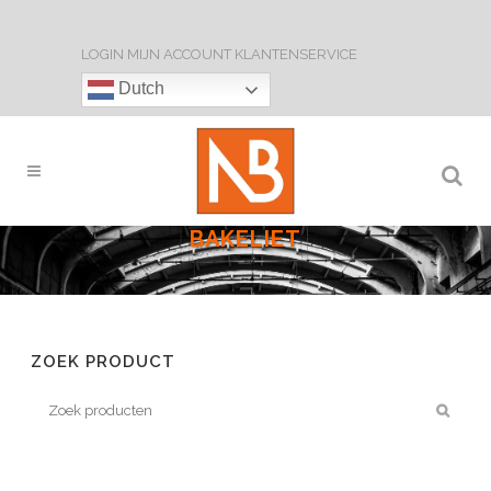
LOGIN
MIJN ACCOUNT
KLANTENSERVICE
Dutch
BAKELIET
ZOEK PRODUCT