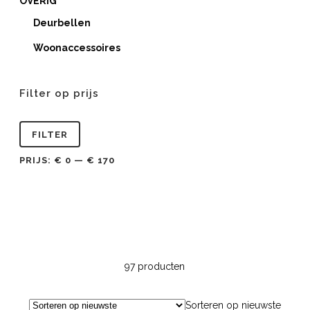
OVERIG
Deurbellen
Woonaccessoires
Filter op prijs
Min.
Max.
FILTER
prijs
prijs
PRIJS:
€ 0
—
€ 170
97 producten
Sorteren op nieuwste